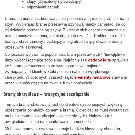
słupy (dojazdowy i prowadzący)
odpowiedni zamek.
Brama samonośna zbudowana jest podobnie z tą różnicą, że nie ma tu
szyn. Wybierając bramę przesuwną szynową należy pamiętać, że do
jej działania potrzebne są szyny. Z kolei w nich często gromadzą się
różne zanieczyszczenia, jak błoto, piach czy liści. Problemem może
też być okres zimowy i padający śnieg utrudniający otwarcie bramy
przesuwnej szynowej.
Co jeszcze wpływa na popularność bram przesuwnych? Niewątpliwie
duży wybór i rozmaite zdobienia. Najróżniejsze
ozdoby kute
sprawiają,
że brama przesuwna sprosta wymogom nawet najbardziej
wymagających klientów. Cała posesja nabierze wyjątkowego
charakteru. W obecnych czasach są to
elementy metalowe
stawiane
przez klientów często na równi z funkcjonalnością.
Bramy skrzydłowe – tradycyjne rozwiązanie
Ten typ bramy skierowany jest do klientów dysponujących większą
przestrzenią pomiędzy domem a bramą. Odległość ta musi wystarczyć
na bezpieczne i bezkolizyjne otwarcie skrzydła. Należy tu też
uwzględnić miejsce na zaparkowanie samochodu.
Metalowe bramy skrzydłowe cechuje bardziej klasyczny charakter,
przez to pasują do tradycyjnego budownictwa.