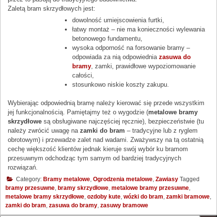
Zaletą bram skrzydłowych jest:
dowolność umiejscowienia furtki,
łatwy montaż – nie ma konieczności wylewania
betonowego fundamentu,
wysoka odporność na forsowanie bramy –
odpowiada za nią odpowiednia
zasuwa do
bramy
, zamki, prawidłowe wypoziomowanie
całości,
stosunkowo niskie koszty zakupu.
Wybierając odpowiednią bramę należy kierować się przede wszystkim
jej funkcjonalnością. Pamiętajmy też o wygodzie (
metalowe bramy
skrzydłowe
są obsługiwane najczęściej ręcznie), bezpieczeństwie (tu
należy zwrócić uwagę na
zamki do bram
– tradycyjne lub z ryglem
obrotowym) i przewadze zalet nad wadami. Zważywszy na tą ostatnią
cechę większość klientów jednak kieruje swój wybór ku bramom
przesuwnym odchodząc tym samym od bardziej tradycyjnych
rozwiązań.
Category:
Bramy metalowe
,
Ogrodzenia metalowe
,
Zawiasy
Tagged
bramy przesuwne
,
bramy skrzydłowe
,
metalowe bramy przesuwne
,
metalowe bramy skrzydłowe
,
ozdoby kute
,
wózki do bram
,
zamki bramowe
,
zamki do bram
,
zasuwa do bramy
,
zasuwy bramowe