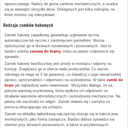
wpuszczanego. Należy do grona zamków mechanicznych, a osadza
się je wewnątrz skrzydła drzwi. Dostępnych jest kilka rodzajów, na
które możesz się zdecydować.
Rodzaje zamków hakowych
Zamek hakowy zapadkowy gwarantuje ryglowanie ręczne,
automatyczne lub ręczne z zamknięciem pośrednim. Można
wykorzystać go w drzwiach rozwieranych i przesuwnych. Jest to
bardzo solidna
zasuwa do bramy
, która na pewno znakomicie się
sprawdzi.
Zamek hakowy bezkluczowy jest prosty w montażu i odporny na
korozję. Znajdziesz go w ofercie wielu producentów. Co ważne,
udzielają na niego aż 5 lat gwarancji, co świadczy o jego niesamowitej
jakości, wytrzymałości i odporności na uszkodzenia. W takie
zamki do
bram
jak najbardziej warto inwestować. Wszystko dlatego, że są
pokryte warstwą ocynkowaną, która wydłuża ich odporność na
działanie warunków atmosferycznych i uszkodzenia mechaniczne. Na
pewno nie zaszkodzi im wilgoć. Zamek otwiera się i zamyka za
pomocą obracającego się uchwytu.
Zamek na wkładkę bębenkową najczęściej stosuje się w trakcie prac
montażowych, jako forma zastępcza. Bardzo dobrze sprawdza się
również przy drzwiach przesuwnych, a także w przydomowych