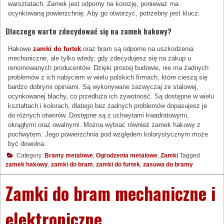
warsztatach. Zamek jest odporny na korozję, ponieważ ma
ocynkowaną powierzchnię. Aby go otworzyć, potrzebny jest klucz.
Dlaczego warto zdecydować się na zamek hakowy?
Hakowe
zamki do furtek
oraz bram są odporne na uszkodzenia
mechaniczne, ale tylko wtedy, gdy zdecydujesz się na zakup u
renomowanych producentów. Dzięki prostej budowie, nie ma żadnych
problemów z ich nabyciem w wielu polskich firmach, które cieszą się
bardzo dobrymi opiniami. Są wykonywane zazwyczaj ze stalowej,
ocynkowanej blachy, co przedłuża ich żywotność. Są dostępne w wielu
kształtach i kolorach, dlatego bez żadnych problemów dopasujesz je
do różnych otworów. Dostępne są z uchwytami kwadratowymi,
okrągłymi oraz owalnymi. Można wybrać również zamek hakowy z
pochwytem. Jego powierzchnia pod względem kolorystycznym może
być dowolna.
Category:
Bramy metalowe
,
Ogrodzenia metalowe
,
Zamki
Tagged
zamek hakowy
,
zamki do bram
,
zamki do furtek
,
zasuwa do bramy
Zamki do bram mechaniczne i
elektroniczne