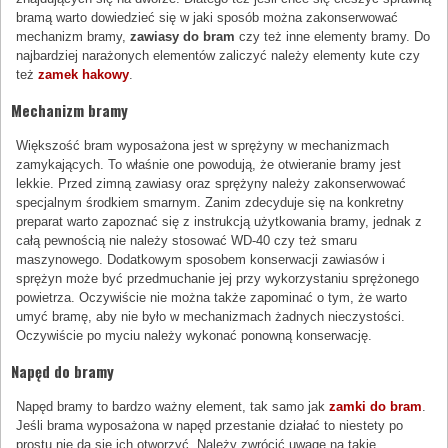
bramą warto dowiedzieć się w jaki sposób można zakonserwować
mechanizm bramy,
zawiasy do bram
czy też inne elementy bramy. Do
najbardziej narażonych elementów zaliczyć należy elementy kute czy
też
zamek hakowy
.
Mechanizm bramy
Większość bram wyposażona jest w sprężyny w mechanizmach
zamykających. To właśnie one powodują, że otwieranie bramy jest
lekkie. Przed zimną zawiasy oraz sprężyny należy zakonserwować
specjalnym środkiem smarnym. Zanim zdecyduje się na konkretny
preparat warto zapoznać się z instrukcją użytkowania bramy, jednak z
całą pewnością nie należy stosować WD-40 czy też smaru
maszynowego. Dodatkowym sposobem konserwacji zawiasów i
sprężyn może być przedmuchanie jej przy wykorzystaniu sprężonego
powietrza. Oczywiście nie można także zapominać o tym, że warto
umyć bramę, aby nie było w mechanizmach żadnych nieczystości.
Oczywiście po myciu należy wykonać ponowną konserwację.
Napęd do bramy
Napęd bramy to bardzo ważny element, tak samo jak
zamki do bram
.
Jeśli brama wyposażona w napęd przestanie działać to niestety po
prostu nie da się ich otworzyć. Należy zwrócić uwagę na takie