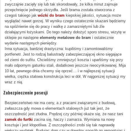
zwyczajnie zacięły się lub tak skorodowały, że kilka minut zajmuje
przepchnięcie jednego skrzydła. Jeśli brama została stworzona z
czegoś takiego jak
wózki do bram
kiepskiej jakości, sytuacja może
wyglądać nawet gorzej. W wyniku czego ostatecznie skazani będziemy
na spóźnienie się do pracy i walkę z zamarzniętymi lub źle
działającymi łożyskami. Do tego należy dołożyć sporo stresu, wizytę w
sklepie po następne
elementy metalowe do bram
i ostatecznie
wydanie następnych pieniędzy.
Inna sytuacja, bardziej drastyczna: kupiliśmy i zamontowaliśmy
portfenetr. Jest to rodzaj balustrady zabezpieczającej okno sięgające
od ziemi do sufitu. Chcieliśmy zmniejszyć koszta i uparliśmy się przy
mało odpornym gatunku stali, dodatkowo jeszcze nieocynkowanej. Mija
10 lat, pewnego dnia chcemy się oprzeć… i w najlepszej sytuacji
wielka, ciężka stalowa konstrukcja leci w dół. W najgorszej sytuacji my
wraz z nią.
Zabezpieczenie posesji
Bezpieczeństwo nie ma ceny, a z pracami związanymi z budową,
zwłaszcza gdy mowa o elementach stalowych już tak jest, że
oszczędność jest złudna. Prędzej czy później okaże się, że nasz tani
zamek do furtki
zacina się, haczy i zamarza. Wymiana na nowy
kosztuje i jest kłopotliwa. Z oszczędności zrobi się tak naprawdę
większy wydatek. Budując dom czy w dowolny sposób go remontując i