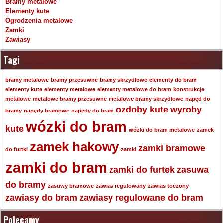
Bramy metalowe
Elementy kute
Ogrodzenia metalowe
Zamki
Zawiasy
Tagi
bramy metalowe
bramy przesuwne
bramy skrzydłowe
elementy do bram
elementy kute
elementy metalowe
elementy metalowe do bram
konstrukcje
metalowe
metalowe bramy przesuwne
metalowe bramy skrzydłowe
napęd do
ozdoby kute
wyroby
bramy
napędy bramowe
napędy do bram
wózki do bram
kute
wózki do bram metalowe
zamek
zamek hakowy
zamki bramowe
do furtki
zamki
zamki do bram
zamki do furtek
zasuwa
do bramy
zasuwy bramowe
zawias regulowany
zawias toczony
zawiasy do bram
zawiasy regulowane do bram
Polecamy