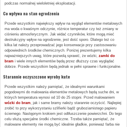
podczas normalnej wieloletniej eksploatacji.
Co wpływa na stan ogrodzenia
Przede wszystkim największy wpływ na wygląd elementów metalowych
ma woda o kwaśnym odczynie, różnice temperatur czy też zmiany w
ciśnieniu atmosferycznym. Jak widać czynników, które mogą mieć
destrukcyjny wpływ na ogrodzenie, jest dość sporo. Dlatego też co
kilka lat należy przeprowadzać jego konserwacje przy zastosowaniu
odpowiednich środków chemicznych. Poniżej prezentujemy kilka
najważniejszych uwag, które pozwolą sprawić, że wózki,
zamki do
bram
i wiele innych elementów będą przez dłuższy czas wyglądać
dobrze. Przede wszystkim będą jednak w pełni sprawne i funkcjonalne.
Starannie oczyszczone wyroby kute
Przede wszystkim należy pamiętać, że idealnymi warunkami
pogodowymi do malowania elementów metalowych będą suche dni, w
których temperatura wynosi od 10 do 25 stopni. Przed malowaniem
wózki do bram
, jak i same bramy należy starannie oczyścić. Najlepiej
zrobić to przy wykorzystaniu szlifierki bądź gruboziarnistego papieru
ściernego. Następnym krokiem jest odtłuszczenie powierzchni. Do tego
celu służą specjalne środki chemiczne. Trzeba także pamiętać, że
malowane elementy nie mogą być idealnie gładkie, ponieważ farba nie