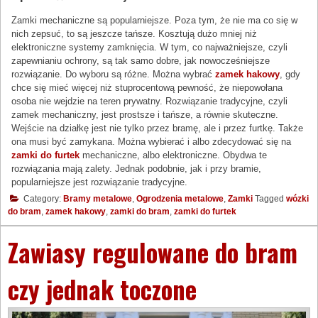
Zamki mechaniczne są popularniejsze. Poza tym, że nie ma co się w
nich zepsuć, to są jeszcze tańsze. Kosztują dużo mniej niż
elektroniczne systemy zamknięcia. W tym, co najważniejsze, czyli
zapewnianiu ochrony, są tak samo dobre, jak nowocześniejsze
rozwiązanie. Do wyboru są różne. Można wybrać
zamek hakowy
, gdy
chce się mieć więcej niż stuprocentową pewność, że niepowołana
osoba nie wejdzie na teren prywatny. Rozwiązanie tradycyjne, czyli
zamek mechaniczny, jest prostsze i tańsze, a równie skuteczne.
Wejście na działkę jest nie tylko przez bramę, ale i przez furtkę. Także
ona musi być zamykana. Można wybierać i albo zdecydować się na
zamki do furtek
mechaniczne, albo elektroniczne. Obydwa te
rozwiązania mają zalety. Jednak podobnie, jak i przy bramie,
popularniejsze jest rozwiązanie tradycyjne.
Category:
Bramy metalowe
,
Ogrodzenia metalowe
,
Zamki
Tagged
wózki
do bram
,
zamek hakowy
,
zamki do bram
,
zamki do furtek
Zawiasy regulowane do bram
czy jednak toczone