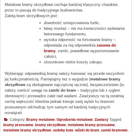
Metalowe bramy skrzydłowe cechuje bardziej klasyczny charakter,
przez to pasują do tradycyjnego budownictwa.
Zaletą bram skrzydłowych jest:
dowolność umiejscowienia furtki,
łatwy montaż – nie ma konieczności wylewania
betonowego fundamentu,
wysoka odporność na forsowanie bramy –
odpowiada za nią odpowiednia
zasuwa do
bramy
, zamki, prawidłowe wypoziomowanie
całości,
stosunkowo niskie koszty zakupu.
Wybierając odpowiednią bramę należy kierować się przede wszystkim
jej funkcjonalnością. Pamiętajmy też o wygodzie (
metalowe bramy
skrzydłowe
są obsługiwane najczęściej ręcznie), bezpieczeństwie (tu
należy zwrócić uwagę na
zamki do bram
– tradycyjne lub z ryglem
obrotowym) i przewadze zalet nad wadami. Zważywszy na tą ostatnią
cechę większość klientów jednak kieruje swój wybór ku bramom
przesuwnym odchodząc tym samym od bardziej tradycyjnych
rozwiązań.
Category:
Bramy metalowe
,
Ogrodzenia metalowe
,
Zawiasy
Tagged
bramy przesuwne
,
bramy skrzydłowe
,
metalowe bramy przesuwne
,
metalowe bramy skrzydłowe
,
ozdoby kute
,
wózki do bram
,
zamki bramowe
,