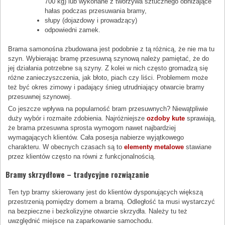
700 kg) lub wykonane z tworzywa sztucznego obniżające
hałas podczas przesuwania bramy,
słupy (dojazdowy i prowadzący)
odpowiedni zamek.
Brama samonośna zbudowana jest podobnie z tą różnicą, że nie ma tu
szyn. Wybierając bramę przesuwną szynową należy pamiętać, że do
jej działania potrzebne są szyny. Z kolei w nich często gromadzą się
różne zanieczyszczenia, jak błoto, piach czy liści. Problemem może
też być okres zimowy i padający śnieg utrudniający otwarcie bramy
przesuwnej szynowej.
Co jeszcze wpływa na popularność bram przesuwnych? Niewątpliwie
duży wybór i rozmaite zdobienia. Najróżniejsze
ozdoby kute
sprawiają,
że brama przesuwna sprosta wymogom nawet najbardziej
wymagających klientów. Cała posesja nabierze wyjątkowego
charakteru. W obecnych czasach są to
elementy metalowe
stawiane
przez klientów często na równi z funkcjonalnością.
Bramy skrzydłowe – tradycyjne rozwiązanie
Ten typ bramy skierowany jest do klientów dysponujących większą
przestrzenią pomiędzy domem a bramą. Odległość ta musi wystarczyć
na bezpieczne i bezkolizyjne otwarcie skrzydła. Należy tu też
uwzględnić miejsce na zaparkowanie samochodu.