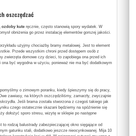
ch oszczędzać
ą
ozdoby kute
ręcznie, często stanowią spory wydatek. W
mysł obniżenia go przez instalację elementów gorszej jakości.
 przykładu użyjmy chociażby bramy metalowej. Jest to element
zystkie. Przede wszystkim chroni przed dostępem osób z
y zwierzęta domowe czy dzieci, to zapobiega ona przed ich
Musi ona być wygodna w użyciu, ponieważ nie ma być dodatkowym
z pomyślmy o zimowym poranku, kiedy śpieszymy się do pracy,
we zawiasy, na których oszczędziliśmy, zamarzły, zwyczajnie
 skrzydła. Jeśli brama została stworzona z czegoś takiego jak
yniku czego ostatecznie skazani będziemy na spóźnienie się
eży dołożyć sporo stresu, wizytę w sklepie po następne
st to rodzaj balustrady zabezpieczającej okno sięgające od
ornym gatunku stali, dodatkowo jeszcze nieocynkowanej. Mija 10