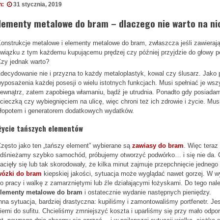
n:
31 stycznia, 2019
lementy metalowe do bram – dlaczego nie warto na ni
onstrukcje metalowe i elementy metalowe do bram, zwłaszcza jeśli zawieraj
wiązku z tym każdemu kupującemu prędzej czy później przyjdzie do głowy po
zy jednak warto?
decydowanie nie i przyzna to każdy metaloplastyk, kowal czy ślusarz. Jako
yposażenia każdej posesji o wielu istotnych funkcjach. Musi spełniać je ws
ewnątrz, zatem zapobiega włamaniu, bądź je utrudnia. Ponadto gdy posiadam
cieczką czy wybiegnięciem na ulicę, więc chroni też ich zdrowie i życie. 
łopotem i generatorem dodatkowych wydatków.
życie tańszych elementów
zęsto jako ten „tańszy element” wybierane są
zawiasy do bram
. Więc tera
dśnieżamy szybko samochód, próbujemy otworzyć podwórko… i się nie da. O
acięły się lub tak skorodowały, że kilka minut zajmuje przepchnięcie jednego
wózki do bram
kiepskiej jakości, sytuacja może wyglądać nawet gorzej. W w
o pracy i walkę z zamarzniętymi lub źle działającymi łożyskami. Do tego nal
elementy metalowe do bram
i ostatecznie wydanie następnych pieniędzy.
nna sytuacja, bardziej drastyczna: kupiliśmy i zamontowaliśmy portfenetr. Je
iemi do sufitu. Chcieliśmy zmniejszyć koszta i uparliśmy się przy mało odp