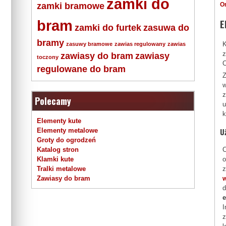
zamki do
zamki bramowe
O
E
bram
zamki do furtek
zasuwa do
bramy
K
zasuwy bramowe
zawias regulowany
zawias
z
zawiasy do bram
zawiasy
toczony
C
regulowane do bram
Z
w
z
Polecamy
u
k
Elementy kute
U
Elementy metalowe
Groty do ogrodzeń
C
Katalog stron
o
Klamki kute
z
Tralki metalowe
Zawiasy do bram
d
I
z