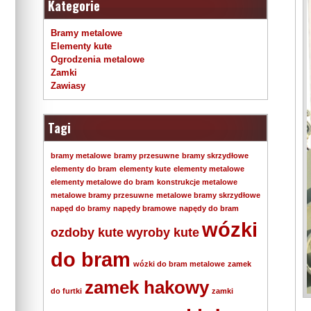
Kategorie
Bramy metalowe
Elementy kute
Ogrodzenia metalowe
Zamki
Zawiasy
Tagi
bramy metalowe
bramy przesuwne
bramy skrzydłowe
elementy do bram
elementy kute
elementy metalowe
elementy metalowe do bram
konstrukcje metalowe
metalowe bramy przesuwne
metalowe bramy skrzydłowe
napęd do bramy
napędy bramowe
napędy do bram
wózki
ozdoby kute
wyroby kute
do bram
wózki do bram metalowe
zamek
zamek hakowy
do furtki
zamki